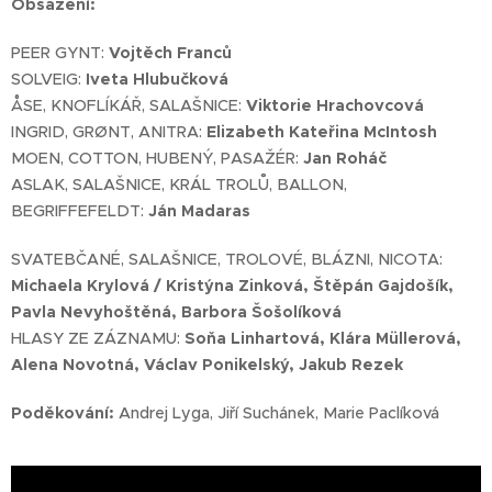
Obsazení:
PEER GYNT:
Vojtěch Franců
SOLVEIG:
Iveta Hlubučková
ÅSE, KNOFLÍKÁŘ, SALAŠNICE:
Viktorie Hrachovcová
INGRID, GRØNT, ANITRA:
Elizabeth Kateřina McIntosh
MOEN, COTTON, HUBENÝ, PASAŽÉR:
Jan Roháč
ASLAK, SALAŠNICE, KRÁL TROLŮ, BALLON,
BEGRIFFEFELDT:
Ján Madaras
SVATEBČANÉ, SALAŠNICE, TROLOVÉ, BLÁZNI, NICOTA:
Michaela Krylová / Kristýna Zinková, Štěpán Gajdošík,
Pavla Nevyhoštěná, Barbora Šošolíková
HLASY ZE ZÁZNAMU:
Soňa Linhartová, Klára Müllerová,
Alena Novotná, Václav Ponikelský, Jakub Rezek
Poděkování:
Andrej Lyga, Jiří Suchánek, Marie Paclíková