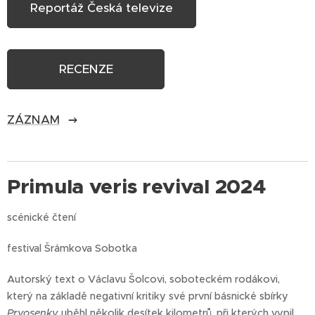
Reportáž Česká televize
RECENZE
ZÁZNAM
Primula veris revival 2024
scénické čtení
festival Šrámkova Sobotka
Autorský text o Václavu Šolcovi, soboteckém rodákovi,
který na základě negativní kritiky své první básnické sbírky
Prvosenky
uběhl několik desítek kilometrů, při kterých vypil