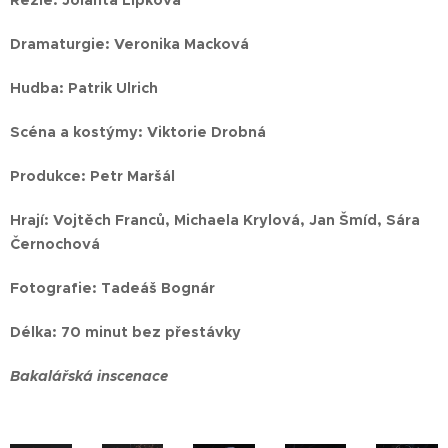
Režie:
Jolanta Lipková
Dramaturgie:
Veronika Macková
Hudba:
Patrik Ulrich
Scéna a kostýmy:
Viktorie Drobná
Produkce:
Petr Maršál
Hrají:
Vojtěch Franců, Michaela Krylová, Jan Šmíd, Sára
Černochová
Fotografie: Tadeáš Bognár
Délka:
70 minut bez přestávky
Bakalářská inscenace