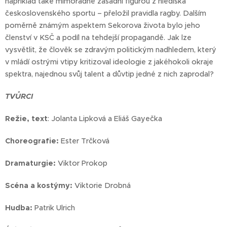
například také mimořádně zásadní figurou z hlediska
československého sportu – přeložil pravidla ragby. Dalším
poměrně známým aspektem Sekorova života bylo jeho
členství v KSČ a podíl na tehdejší propagandě. Jak lze
vysvětlit, že člověk se zdravým politickým nadhledem, který
v mládí ostrými vtipy kritizoval ideologie z jakéhokoli okraje
spektra, najednou svůj talent a důvtip jedné z nich zaprodal?
TVŮRCI
Režie, text
: Jolanta Lipková a Eliáš Gayečka
Choreografie:
Ester Trčková
Dramaturgie:
Viktor Prokop
Scéna a kostýmy:
Viktorie Drobná
Hudba:
Patrik Ulrich