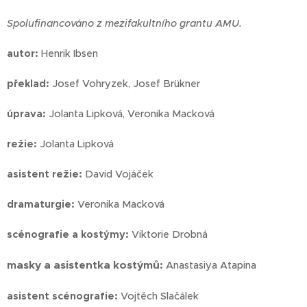
Spolufinancováno z mezifakultního grantu AMU.
autor:
Henrik Ibsen
překlad:
Josef Vohryzek, Josef Brükner
úprava:
Jolanta Lipková, Veronika Macková
režie:
Jolanta Lipková
asistent režie:
David Vojáček
dramaturgie:
Veronika Macková
scénografie a kostýmy:
Viktorie Drobná
masky a asistentka kostýmů:
Anastasiya Atapina
asistent scénografie:
Vojtěch Slačálek