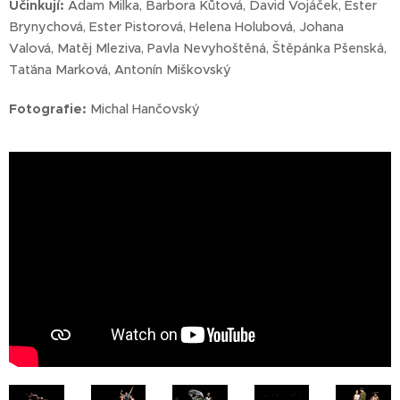
Účinkují:
Adam Milka, Barbora Kůtová, David Vojáček, Ester
Brynychová, Ester Pistorová, Helena Holubová, Johana
Valová, Matěj Mleziva, Pavla Nevyhoštěná, Štěpánka Pšenská,
Taťána Marková, Antonín Miškovský
Fotografie:
Michal Hančovský