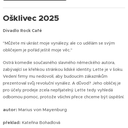
Ošklivec 2025
Divadlo Rock Café
"Můžete mi ukrást moje vynálezy, ale co udělám se svým
obličejem je pořád ještě moje věc."
Ostrá komedie současného slavného německého autora,
zabývající se křehkou stránkou lidské identity. Lette je v šoku.
Vedení firmy mu nedovolí, aby budoucím zákazníkům
prezentoval svůj revoluční vynález. A důvod? Jeho obličej je
pro účely prodeje zcela nepřijatelný. Lette tedy vyhledá
odbornou pomoc, protože všichni přece chceme být úspěšní.
autor:
Marius von Mayenburg
překlad:
Kateřina Bohadlová