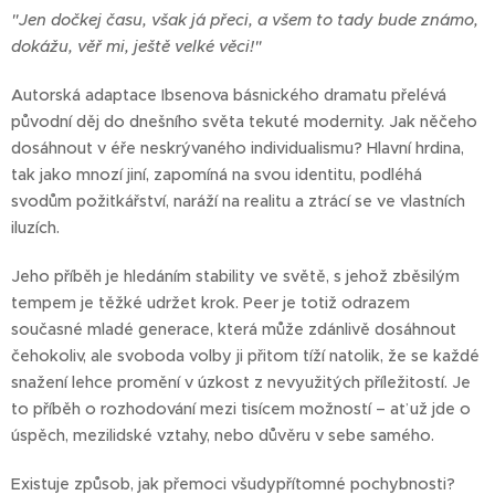
"Jen dočkej času, však já přeci, a všem to tady bude známo,
dokážu, věř mi, ještě velké věci!"
Autorská adaptace Ibsenova básnického dramatu přelévá
původní děj do dnešního světa tekuté modernity. Jak něčeho
dosáhnout v éře neskrývaného individualismu? Hlavní hrdina,
tak jako mnozí jiní, zapomíná na svou identitu, podléhá
svodům požitkářství, naráží na realitu a ztrácí se ve vlastních
iluzích.
Jeho příběh je hledáním stability ve světě, s jehož zběsilým
tempem je těžké udržet krok. Peer je totiž odrazem
současné mladé generace, která může zdánlivě dosáhnout
čehokoliv, ale svoboda volby ji přitom tíží natolik, že se každé
snažení lehce promění v úzkost z nevyužitých příležitostí. Je
to příběh o rozhodování mezi tisícem možností – ať už jde o
úspěch, mezilidské vztahy, nebo důvěru v sebe samého.
Existuje způsob, jak přemoci všudypřítomné pochybnosti?