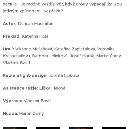
necítila." Je možné vystřízlivět, když drogy vypadají, že jsou
jediným způsobem, jak přežít?
Autor:
Duncan Macmillan
Překlad:
Kateřina Holá
Hrají:
Viktorie Mellešová, Kateřina Zapletalová, Veronika
Kratochvílová, Barbora Jelínková, Josef Horák, Martin Čarný,
Vladimír Bastl
Režie a light-design
: Jolanta Lipková
Asistence režie:
Eliška Fialová
Výprava:
Vladimír Bastl
Hudba
: Martin Čarný