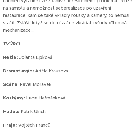
nadhled vytáhne i ze zdánlivě neřešitelného problému. Jenže
na samotu a nemožnost seberealizace po uzavření
restaurace, kam se také vkradly roušky a kamery, to nemusí
stačit. Zvlášť, když se do ní začne vkrádat i všudypřítomná
mechanizace…
TVŮRCI
Režie:
Jolanta Lipková
Dramaturgie:
Adéla Krausová
Scéna:
Pavel Morávek
Kostýmy:
Lucie Heřmánková
Hudba:
Patrik Ulrich
Hraje:
Vojtěch Franců