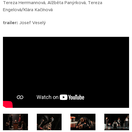
Tereza Herrmannová, Alžběta Panýrková, Tereza
Engelová/Klára Kačínová
trailer:
Josef Veselý