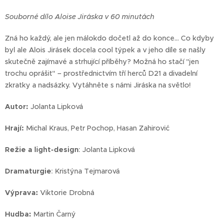
Souborné dílo Aloise Jiráska v 60 minutách
Zná ho každý, ale jen málokdo dočetl až do konce… Co kdyby
byl ale Alois Jirásek docela cool týpek a v jeho díle se našly
skutečně zajímavé a strhující příběhy? Možná ho stačí "jen
trochu oprášit" – prostřednictvím tří herců D21 a divadelní
zkratky a nadsázky. Vytáhněte s námi Jiráska na světlo!
Autor:
Jolanta Lipková
Hrají:
Michal Kraus, Petr Pochop, Hasan Zahirović
Režie a light-design
: Jolanta Lipková
Dramaturgie
: Kristýna Tejmarová
Výprava:
Viktorie Drobná
Hudba:
Martin Čarný