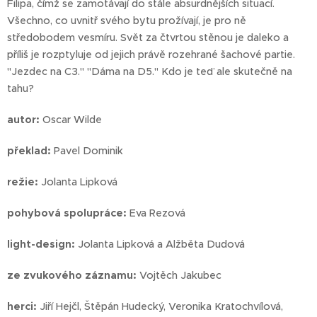
Filipa, čímž se zamotávají do stále absurdnějších situací.
Všechno, co uvnitř svého bytu prožívají, je pro ně
středobodem vesmíru. Svět za čtvrtou stěnou je daleko a
příliš je rozptyluje od jejich právě rozehrané šachové partie.
"Jezdec na C3." "Dáma na D5." Kdo je teď ale skutečně na
tahu?
autor:
Oscar Wilde
překlad:
Pavel Dominik
režie:
Jolanta Lipková
pohybová
spolupráce:
Eva Rezová
light-design:
Jolanta Lipková a Alžběta Dudová
ze zvukového záznamu:
Vojtěch Jakubec
herci:
Jiří Hejčl, Štěpán Hudecký, Veronika Kratochvílová,