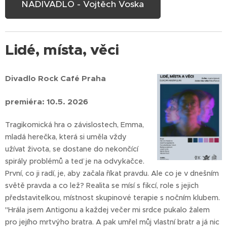
NADIVADLO - Vojtěch Voska
Lidé, místa, věci
Divadlo Rock Café Praha
premiéra: 10.5. 2026
Tragikomická hra o závislostech, Emma,
mladá herečka, která si uměla vždy
užívat života, se dostane do nekončící
spirály problémů a teď je na odvykačce.
První, co ji radí, je, aby začala říkat pravdu. Ale co je v dnešním
světě pravda a co lež? Realita se mísí s fikcí, role s jejich
představitelkou, místnost skupinové terapie s nočním klubem.
"Hrála jsem Antigonu a každej večer mi srdce pukalo žalem
pro jejího mrtvýho bratra. A pak umřel můj vlastní bratr a já nic